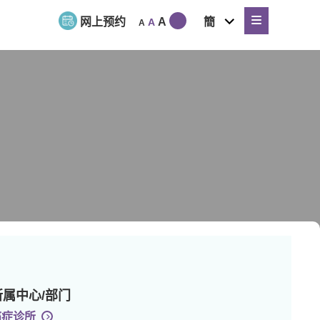
expand
网上预约
A
簡
A
A
child
menu
所属中心/部门
痛症诊所