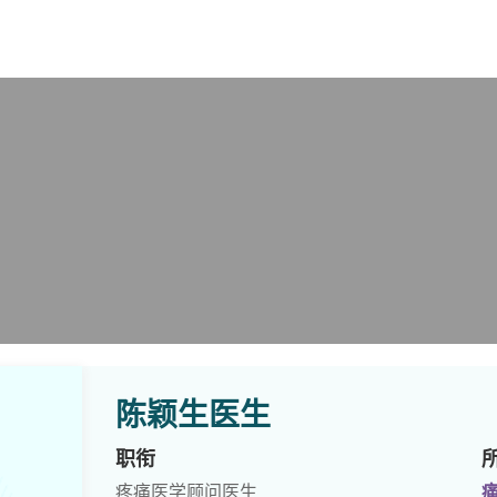
X
陈颖生医生
职衔
疼痛医学顾问医生