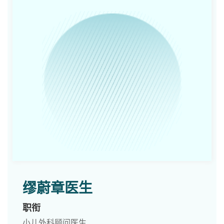
缪蔚章医生
职衔
小儿外科顾问医生