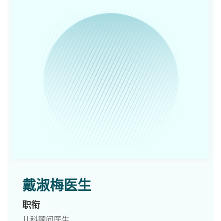
戴淑梅医生
职衔
儿科顾问医生