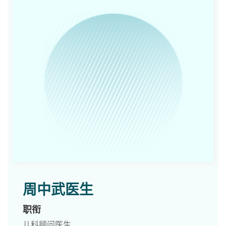
周中武医生
职衔
儿科顾问医生