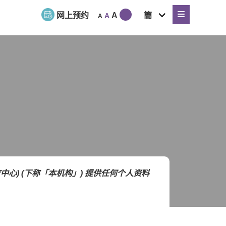
expand
网上预约
A
簡
A
A
child
menu
) (下称「本机构」) 提供任何个人资料