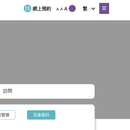
expand
網上預約
A
繁
A
A
child
menu
訪問
重管理
耳鼻喉科
兒童健康服務
膝關節健康