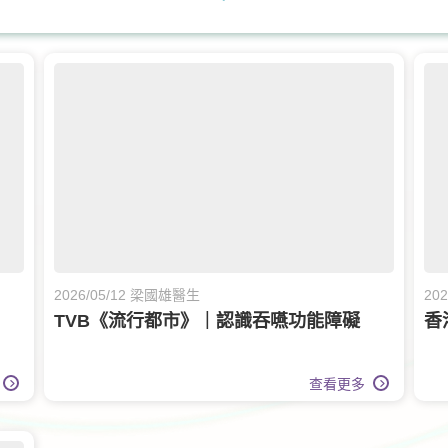
科
眼科護理
甲狀腺外科
呼吸系統科
2026/05/12 梁國雄醫生
20
TVB《流行都市》｜認識吞嚥功能障礙
香
查看更多