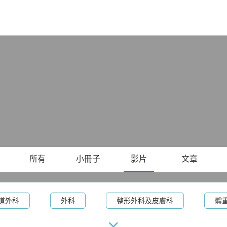
X
所有
小冊子
影片
文章
道外科
外科
整形外科及皮膚科
體
腸胃及肝臟內科
兒童內分泌科
兒科