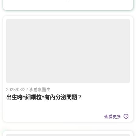
耳鼻喉科
核子醫學及正電子掃描
腸胃及肝臟內科
兒童內分泌科
兒科
兒童健康服務
膝關節健康
骨科
眼科
眼科護理
甲狀腺外科
呼吸系統科
營養治療
2025/08/22 李勵嘉醫生
出生時”細細粒”有內分泌問題？
查看更多