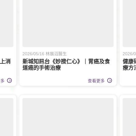
2026/05/16 林展滔醫生
2026
與上消
新城知訊台《妙搜仁心》｜胃癌及食
健康
道癌的手術治療
療方
更多
查看更多