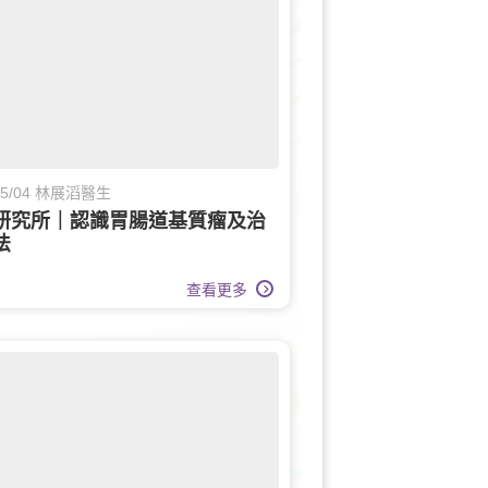
/05/04 林展滔醫生
研究所｜認識胃腸道基質瘤及治
法
查看更多