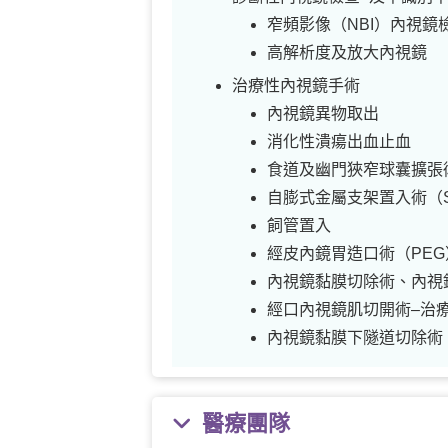
窄頻影像（NBI）內視鏡
高解析度及放大內視鏡
治療性內視鏡手術
內視鏡異物取出
消化性潰瘍出血止血
食道及幽門狹窄球囊擴張
自膨式金屬支架置入術（S
飼管置入
經皮內鏡胃造口術（PEG
內視鏡黏膜切除術、內視
經口內視鏡肌切開術–治
內視鏡黏膜下隧道切除術、
醫療團隊