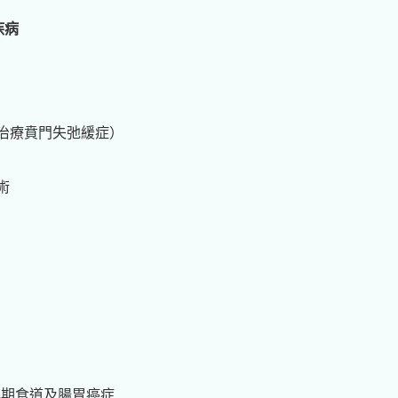
疾病
治療賁門失弛緩症）
術
早期食道及腸胃癌症