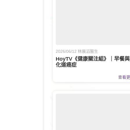
2026/06/12 林展滔醫生
HoyTV《健康關注組》｜早餐
化道癌症
查看