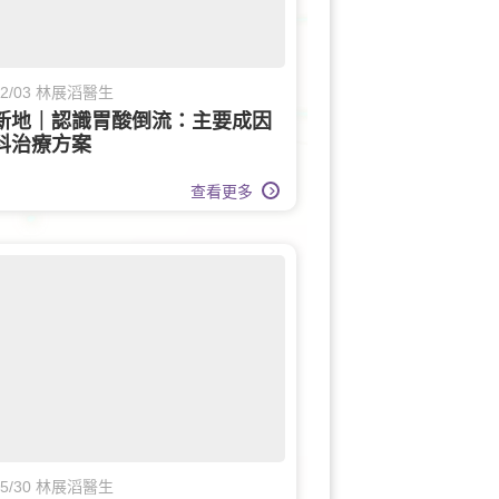
/12/03 林展滔醫生
新地｜認識胃酸倒流：主要成因
科治療方案
查看更多
/05/30 林展滔醫生