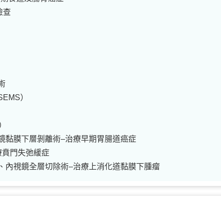
檢查
術
EMS）
）
鏡黏膜下層剝離術–治療早期胃腸道癌症
療賁門失弛緩症
內視鏡全層切​​除術–治療上消化道黏膜下腫瘤