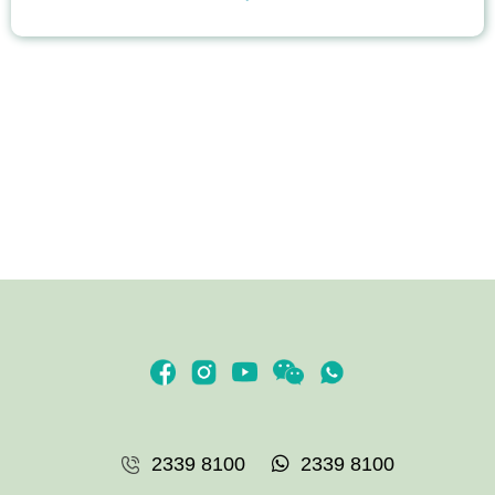
骨科
耳鼻喉科
泌尿科
白內障手術
腫瘤科
甲狀腺外科
眼科
體重管理
牙科
核子醫學及正電子掃描
日間手術
上消化道外科
營養治療
膝關節健康
2339 8100
2339 8100