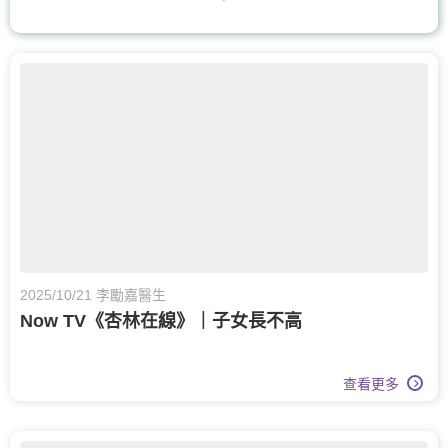
上消化道外科
血管外科
整形外科及皮膚科
手及手腕骨科
體重管理
耳鼻喉科
呼吸系統科
糖尿及內分泌科
核子醫學及正電子掃描
骨科
膝關節健康
物理治療
風濕病科
營養治療
2025/10/21 李勵嘉醫生
Now TV《杏林在線》｜子女長不高
記憶診所
老人科
心臟科
疼痛醫學專科
泌尿科
查看更多
皮膚科
皮膚治療
婦科