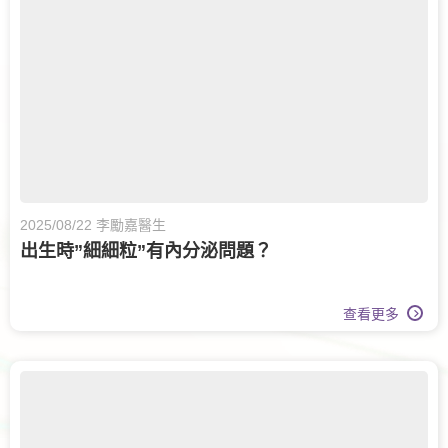
婦科腫瘤科
甲狀腺外科
眼科
白內障手術
腸胃及肝臟內科
兒童內分泌科
兒科
運動醫學
牙科
脊椎健康
長者健康
兒童健康服務
日間手術
2025/08/22 李勵嘉醫生
出生時”細細粒”有內分泌問題？
眼科護理
家庭醫學
白內障治療
腎科
腦神經科
查看更多
傷口護理
大腸外科