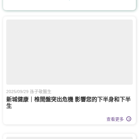
上消化道外科
血管外科
整形外科及皮膚科
手及手腕骨科
體重管理
耳鼻喉科
呼吸系統科
糖尿及內分泌科
核子醫學及正電子掃描
骨科
膝關節健康
物理治療
風濕病科
營養治療
2025/09/29 孫子敬醫生
新城健康｜椎間盤突出危機 影響您的下半身和下半
記憶診所
老人科
心臟科
生
疼痛醫學專科
泌尿科
查看更多
皮膚科
皮膚治療
婦科