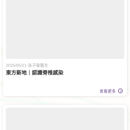
婦科腫瘤科
甲狀腺外科
眼科
白內障手術
腸胃及肝臟內科
兒童內分泌科
兒科
運動醫學
牙科
脊椎健康
長者健康
兒童健康服務
日間手術
2025/05/21 孫子敬醫生
東方新地｜認識脊椎感染
眼科護理
家庭醫學
白內障治療
腎科
腦神經科
查看更多
傷口護理
大腸外科