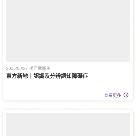
婦科腫瘤科
甲狀腺外科
眼科
白內障手術
腸胃及肝臟內科
兒童內分泌科
兒科
運動醫學
牙科
脊椎健康
長者健康
兒童健康服務
日間手術
2025/08/27 楊君武醫生
東方新地｜認識及分辨認知障礙症
眼科護理
家庭醫學
白內障治療
腎科
腦神經科
查看更多
傷口護理
大腸外科