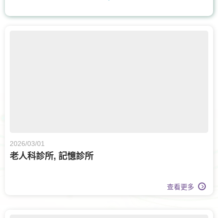
上消化道外科
血管外科
整形外科及皮膚科
手及手腕骨科
體重管理
耳鼻喉科
呼吸系統科
糖尿及內分泌科
核子醫學及正電子掃描
骨科
膝關節健康
物理治療
風濕病科
營養治療
2026/03/01
老人科診所, 記憶診所
記憶診所
老人科
心臟科
疼痛醫學專科
泌尿科
查看更多
皮膚科
皮膚治療
婦科