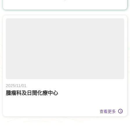
骨科
耳鼻喉科
泌尿科
白內障手術
腫瘤科
甲狀腺外科
眼科
體重管理
牙科
核子醫學及正電子掃描
日間手術
上消化道外科
營養治療
膝關節健康
2025/11/01
腫瘤科及日間化療中心
查看更多