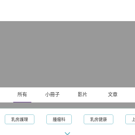
X
所有
小冊子
影片
文章
乳房護理
腫瘤科
乳房健康
及手腕骨科
體重管理
耳鼻喉科
呼吸