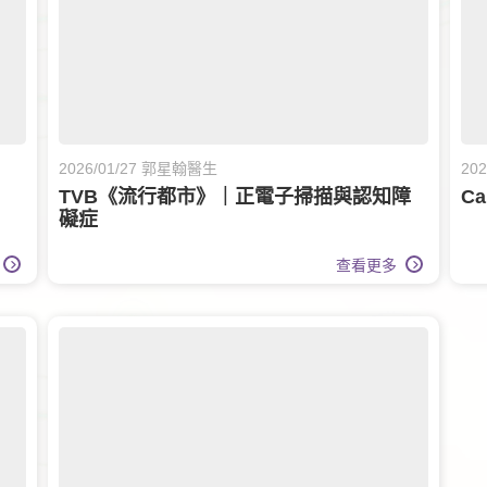
2026/01/27 郭星翰醫生
20
TVB《流行都市》｜正電子掃描與認知障
C
礙症
查看更多