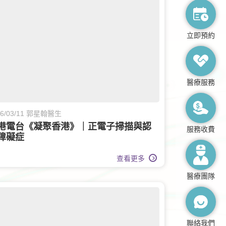
立即預約
醫療服務
26/03/11 郭星翰醫生
港電台《凝聚香港》｜正電子掃描與認
服務收費
障礙症
查看更多
醫療團隊
聯絡我們