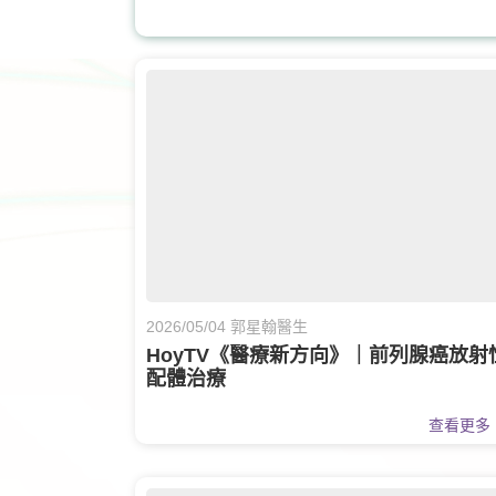
核子醫學及正電子掃描
骨科
老人科
心臟科
疼
甲狀腺外科
眼科
牙科
脊椎健康
白內障治療
2026/05/04 郭星翰醫生
HoyTV《醫療新方向》｜前列腺癌放射
配體治療
查看更多