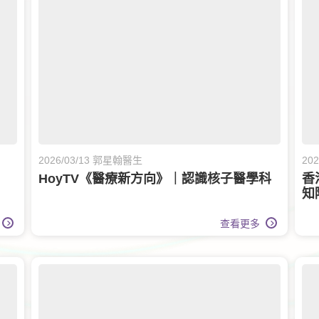
2026/03/13 郭星翰醫生
20
HoyTV《醫療新方向》｜認識核子醫學科
香
知
查看更多