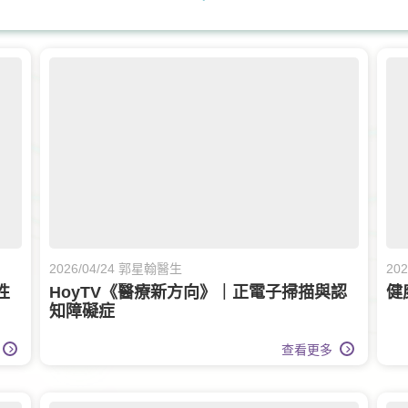
膝關節健康
物理治療
風濕病科
痛醫學專科
泌尿科
皮膚科
皮膚治
白內障手術
腸胃及肝臟內科
兒童內分泌科
長者健康
兒童健康服務
日間手術
腎科
腦神經科
傷口護理
2026/04/24 郭星翰醫生
20
性
HoyTV《醫療新方向》｜正電子掃描與認
健
知障礙症
查看更多