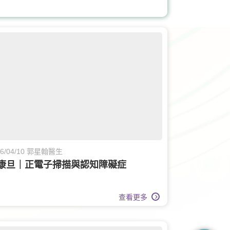
營養治療
記憶診所
療
婦科
婦科腫瘤科
兒科
運動醫學
眼科護理
家庭醫學
大腸外科
26/04/10 郭星翰醫生
康旦｜正電子掃描與認知障礙症
查看更多