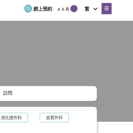
expand
網上預約
A
繁
A
A
child
menu
訪問
上消化道外科
血管外科
系統科
糖尿及內分泌科