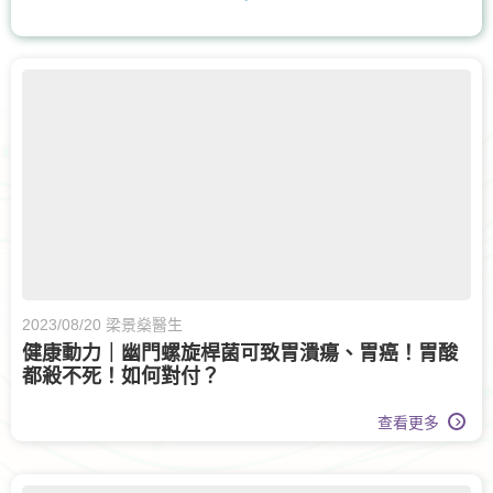
手及手腕骨科
呼吸系統科
上消化道外科
骨科
膝關節健康
風濕病科
耳鼻喉科
營養治療
核子醫學及正電子掃描
物理治療
心臟科
疼痛醫學專科
泌尿科
整形外科及皮膚科
2023/08/20 梁景燊醫生
健康動力｜幽門螺旋桿菌可致胃潰瘍、胃癌！胃酸
皮膚治療
皮膚科
腫瘤科
都殺不死！如何對付？
婦科腫瘤科
婦科
體重管理
查看更多
運動醫學
老人科
長者健康