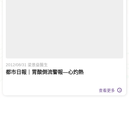
眼科護理
眼科
家庭醫學
脊椎健康
腎科
兒科
腦神經科
糖尿及內分泌科
傷口護理
甲狀腺外科
腸胃及肝臟內科
白內障治療
大腸外科
2012/08/31 梁景燊醫生
都市日報｜胃酸倒流警報—心灼熱
查看更多