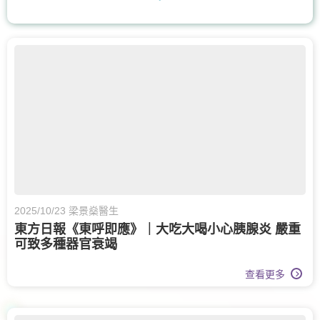
上消化道外科
血管外科
整形外科及皮膚科
手及手腕骨科
體重管理
耳鼻喉科
呼吸系統科
糖尿及內分泌科
核子醫學及正電子掃描
骨科
膝關節健康
物理治療
風濕病科
營養治療
2025/10/23 梁景燊醫生
東方日報《東呼即應》｜大吃大喝小心胰腺炎 嚴重
記憶診所
老人科
心臟科
可致多種器官衰竭
疼痛醫學專科
泌尿科
查看更多
皮膚科
皮膚治療
婦科