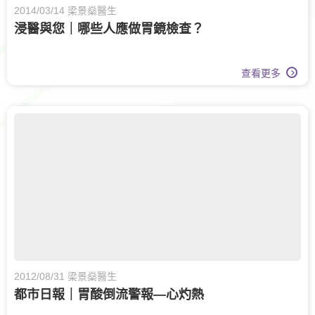
2014/03/14 梁景燊醫生
浸醫與您｜哪些人應做胃鏡檢查？
查看更多
2012/08/31 梁景燊醫生
都市日報｜胃酸倒流警報—心灼熱