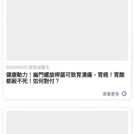
婦科腫瘤科
甲狀腺外科
眼科
白內障手術
腸胃及肝臟內科
兒童內分泌科
兒科
運動醫學
牙科
脊椎健康
長者健康
兒童健康服務
日間手術
2023/08/20 梁景燊醫生
健康動力｜幽門螺旋桿菌可致胃潰瘍、胃癌！胃酸
眼科護理
家庭醫學
都殺不死！如何對付？
白內障治療
腎科
腦神經科
查看更多
傷口護理
大腸外科