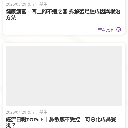
2025/08/29 鄧宇浩醫生
健康創富｜耳上的不速之客 拆解蟹足腫成因與根治
方法
查看更多
2025/04/29 鄧宇浩醫生
經濟日報TOPick｜鼻敏感不受控 可惡化成鼻竇
炎？