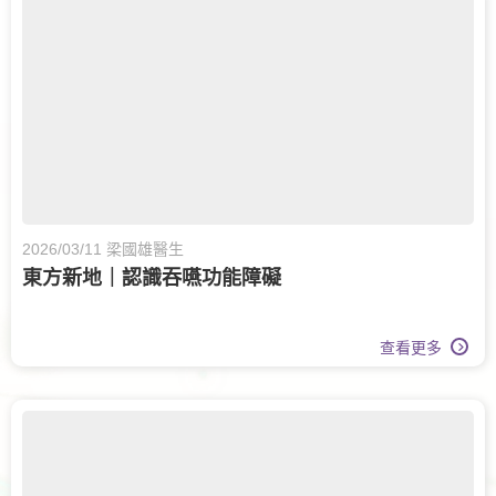
眼科護理
眼科
家庭醫學
脊椎健康
腎科
兒科
腦神經科
糖尿及內分泌科
傷口護理
甲狀腺外科
腸胃及肝臟內科
白內障治療
大腸外科
2026/03/11 梁國雄醫生
東方新地｜認識吞嚥功能障礙
查看更多