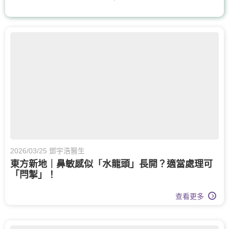
手及手腕骨科
呼吸系統科
上消化道外科
骨科
膝關節健康
風濕病科
耳鼻喉科
營養治療
核子醫學及正電子掃描
物理治療
心臟科
疼痛醫學專科
泌尿科
整形外科及皮膚科
2026/03/25 鄧宇浩醫生
東方新地｜鼻敏感似「水龍頭」長開？適當處理可
皮膚治療
皮膚科
腫瘤科
「閂掣」！
婦科腫瘤科
婦科
體重管理
查看更多
運動醫學
老人科
長者健康