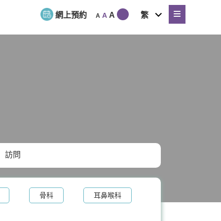
expand
網上預約
A
繁
A
A
child
menu
訪問
骨科
耳鼻喉科
體重管理
牙科