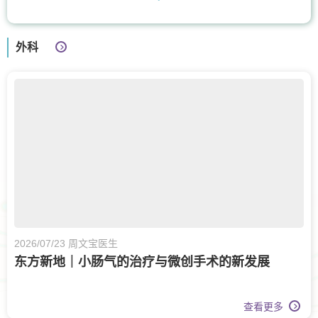
手及手腕骨科
呼吸系统科
外科
上消化道外科
膝关节健康
骨科
风湿病科
耳鼻喉科
营养治疗
核子醫學及正電子掃描
物理治疗
心脏科
疼痛医学专科
泌尿科
皮肤科
整形外科及皮肤科
皮肤治疗
肿瘤科
2026/07/23 周文宝医生
东方新地｜小肠气的治疗与微创手术的新发展
妇科肿瘤科
妇科
体重管理
运动医学
长者健康
老人科
查看更多