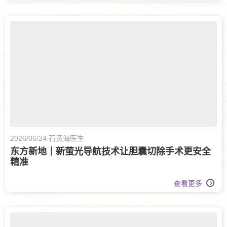
眼科
眼科护理
家庭医学
脊椎健康
肾科
儿科
脑神经科
糖尿及内分泌科
伤口护理
甲状腺外科
肠胃及肝脏內科
白内障治疗
大肠外科
2026/06/24 石黄海医生
东方新地｜新萤光导航技术让胆囊切除手术更安全
精准
查看更多