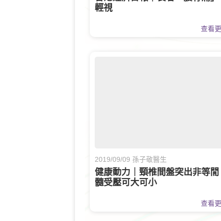
輕視
查看
2019/09/09 孫子敬醫生
健康動力｜頸椎間盤突出非等閒
髓受壓可大可小
查看