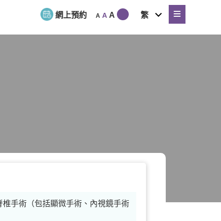
expand
網上預約
A
繁
A
A
child
menu
脊椎手術（包括顯微手術、內視鏡手術