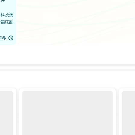
主任
內科及藥
譽臨床副
更多