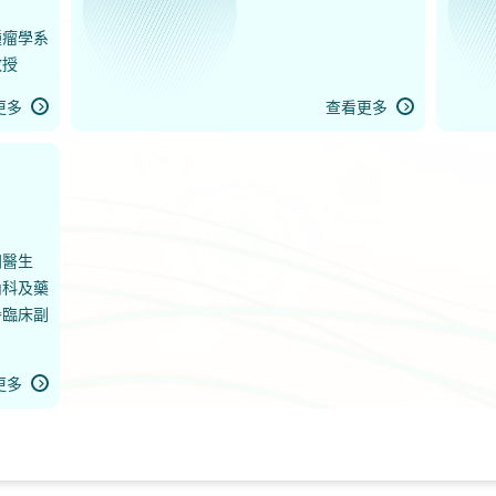
腫瘤學系
教授
更多
查看更多
問醫生
內科及藥
譽臨床副
更多