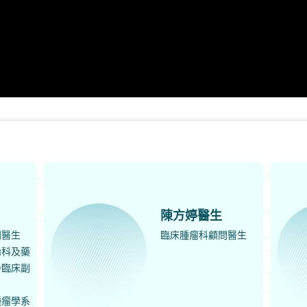
陳方婷醫生
問醫生
臨床腫瘤科顧問醫生
內科及藥
譽臨床副
腫瘤學系