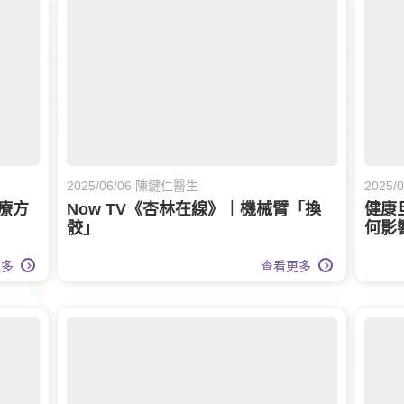
2025/06/06 陳鍵仁醫生
2025
療方
Now TV《杏林在線》｜機械臂「換
健康
骹」
何影
更多
查看更多