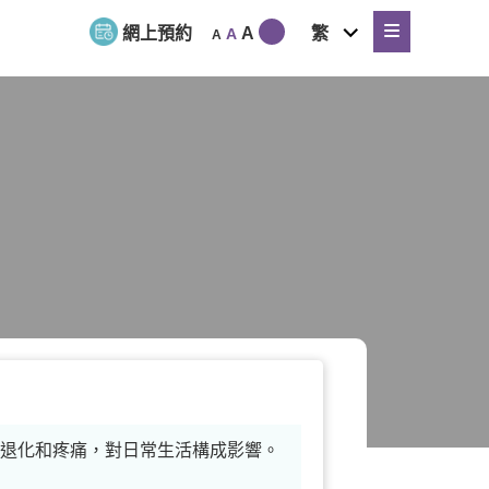
expand
網上預約
A
繁
A
A
child
menu
節退化和疼痛，對日常生活構成影響。