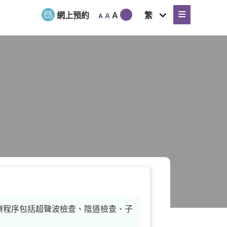
expand
網上預約
A
繁
A
A
child
menu
療程序包括超聲波檢查、陰道檢查、子