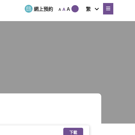
expand
網上預約
A
繁
A
A
child
menu
下載