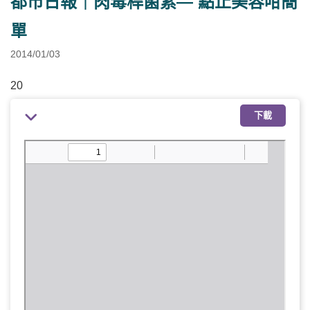
都市日報｜肉毒桿菌素— 點止美容咁簡
單
2014/01/03
20
下載