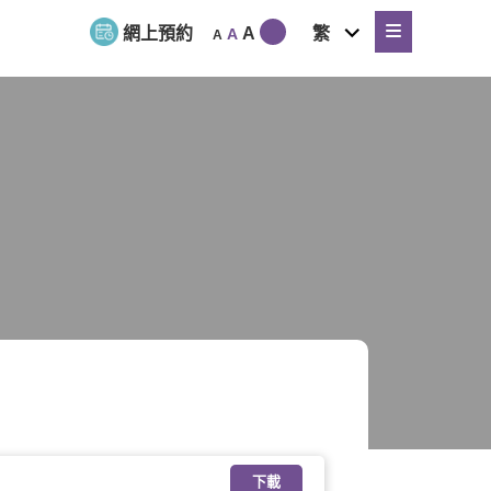
expand
網上預約
A
繁
A
A
child
menu
下載