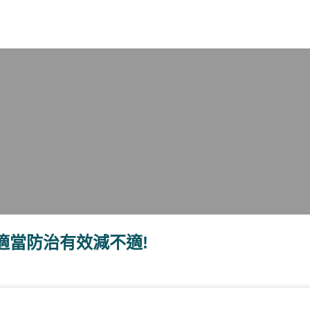
X
適當防治有效減不適!