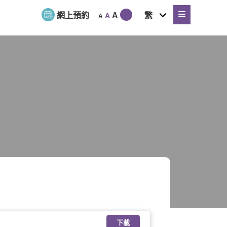
expand
網上預約
A
繁
A
A
child
menu
下載