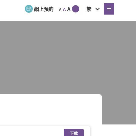
expand
網上預約
A
繁
A
A
child
menu
下載