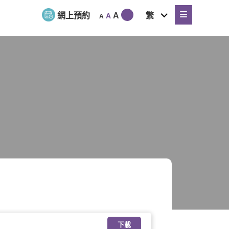
expand
網上預約
A
繁
A
A
child
menu
下載