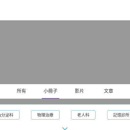
X
所有
小冊子
影片
文章
內分泌科
物理治療
老人科
記憶診所
術
腫瘤科
甲狀腺外科
眼科