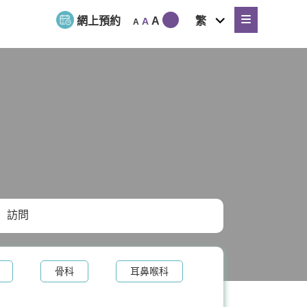
expand
網上預約
A
繁
A
A
child
menu
訪問
骨科
耳鼻喉科
體重管理
牙科