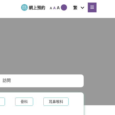
expand
網上預約
A
繁
A
A
child
menu
訪問
骨科
耳鼻喉科
體重管理
牙科