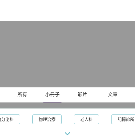
X
所有
小冊子
影片
文章
內分泌科
物理治療
老人科
記憶診所
術
腫瘤科
甲狀腺外科
眼科