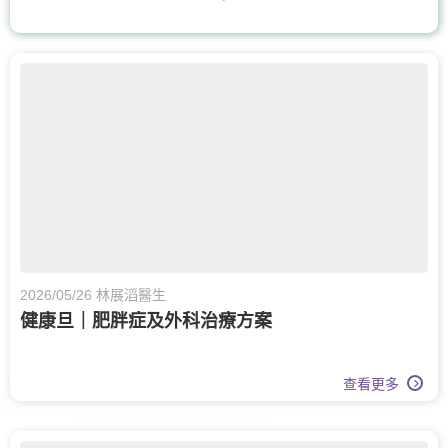
耳鼻喉科
核子醫學及正電子掃描
營養治療
腸胃及肝臟內科
兒科
兒童內分泌科
骨科
脊椎健康
眼科
眼科護理
膝關節健康
白內障治療
兒童健康服務
運動醫學
老人科
甲狀腺外科
2026/05/26 林展滔醫生
健康旦｜肥胖症及外科治療方案
呼吸系統科
查看更多