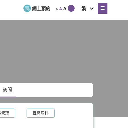
expand
網上預約
A
繁
A
A
child
menu
訪問
重管理
耳鼻喉科
泌科
骨科
脊椎健康