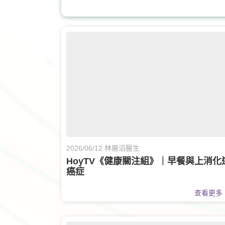
眼科
眼科護理
2026/06/12 林展滔醫生
HoyTV《健康關注組》｜早餐與上消化
癌症
查看更多