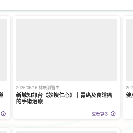
膝關節健康
白內障治療
兒童健康服務
甲狀腺外科
呼吸系統科
2026/05/16 林展滔醫生
20
道
新城知訊台《妙搜仁心》｜胃癌及食道癌
健
的手術治療
查看更多