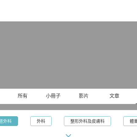
X
所有
小冊子
影片
文章
道外科
外科
整形外科及皮膚科
體
療
腸胃及肝臟內科
兒科
兒童內分