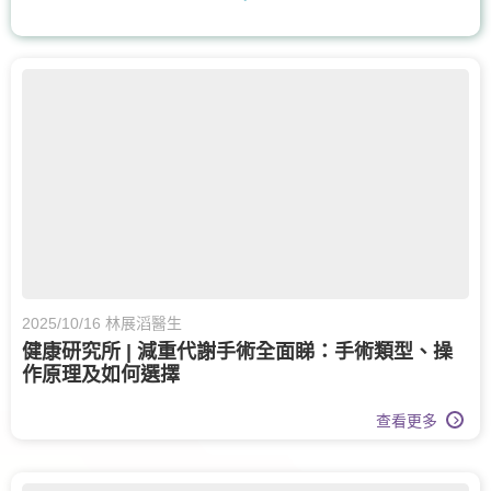
手及手腕骨科
呼吸系統科
上消化道外科
骨科
膝關節健康
風濕病科
耳鼻喉科
營養治療
核子醫學及正電子掃描
物理治療
心臟科
疼痛醫學專科
泌尿科
整形外科及皮膚科
2025/10/16 林展滔醫生
健康研究所 | 減重代謝手術全面睇：手術類型、操
皮膚治療
皮膚科
腫瘤科
作原理及如何選擇
婦科腫瘤科
婦科
體重管理
查看更多
運動醫學
老人科
長者健康