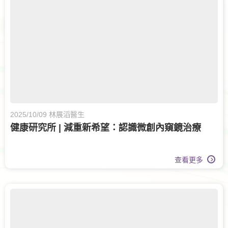
眼科護理
眼科
家庭醫學
脊椎健康
腎科
兒科
腦神經科
糖尿及內分泌科
傷口護理
甲狀腺外科
腸胃及肝臟內科
白內障治療
大腸外科
2025/10/09 林展滔醫生
健康研究所 | 減重新希望：認識微創內窺鏡治療
查看更多