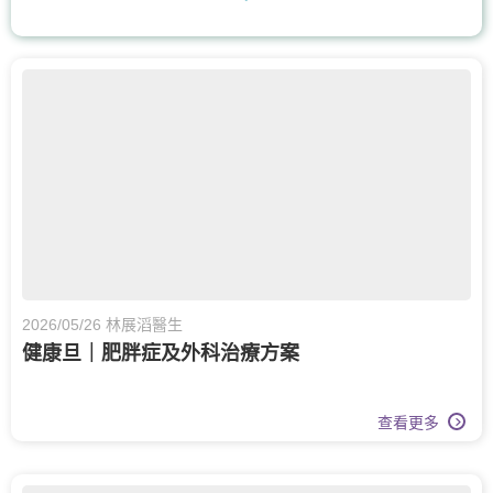
上消化道外科
血管外科
整形外科及皮膚科
手及手腕骨科
體重管理
耳鼻喉科
呼吸系統科
糖尿及內分泌科
核子醫學及正電子掃描
骨科
膝關節健康
物理治療
風濕病科
營養治療
2026/05/26 林展滔醫生
健康旦｜肥胖症及外科治療方案
記憶診所
老人科
心臟科
疼痛醫學專科
泌尿科
查看更多
皮膚科
皮膚治療
婦科