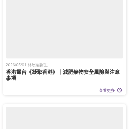
婦科腫瘤科
甲狀腺外科
眼科
白內障手術
腸胃及肝臟內科
兒童內分泌科
兒科
運動醫學
牙科
脊椎健康
長者健康
兒童健康服務
日間手術
2026/05/01 林展滔醫生
香港電台《凝聚香港》｜減肥藥物安全風險與注意
眼科護理
家庭醫學
事項
白內障治療
腎科
腦神經科
查看更多
傷口護理
大腸外科